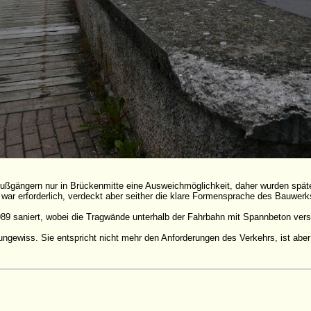
ußgängern nur in Brückenmitte eine Ausweichmöglichkeit, daher wurden spät
ar erforderlich, verdeckt aber seither die klare Formensprache des Bauwerk
89 saniert, wobei die Tragwände unterhalb der Fahrbahn mit Spannbeton vers
ngewiss. Sie entspricht nicht mehr den Anforderungen des Verkehrs, ist aber 