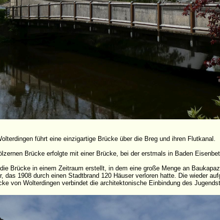
lterdingen führt eine einzigartige Brücke über die Breg und ihren Flutkanal.
lzernen Brücke erfolgte mit einer Brücke, bei der erstmals in Baden Eisenb
ie Brücke in einem Zeitraum erstellt, in dem eine große Menge an Baukapazi
 das 1908 durch einen Stadtbrand 120 Häuser verloren hatte. Die wieder au
e von Wolterdingen verbindet die architektonische Einbindung des Jugendsti