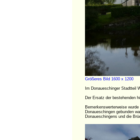
Größeres Bild 1600 x 1200
Im Donaueschinger Stadtteil Wo
Der Ersatz der bestehenden hö
Bemerkenswerterweise wurde d
Donaueschingen gebunden war,
Donaueschingens und die Brück