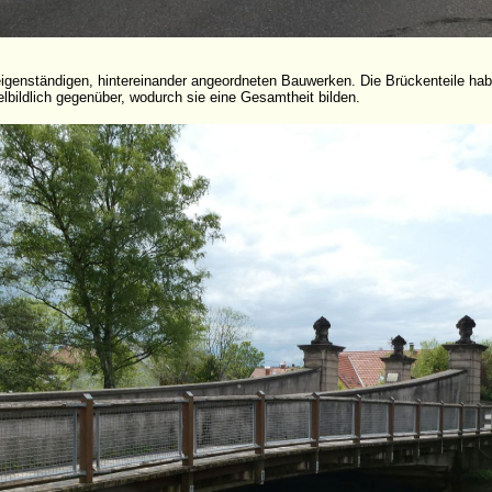
eigenständigen, hintereinander angeordneten Bauwerken. Die Brückenteile ha
lbildlich gegenüber, wodurch sie eine Gesamtheit bilden.