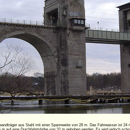
wandträger aus Stahl mit einer Spannweite von 28 m. Das Fahrwasser ist 24 m
m auf eine Durchfahrtshöhe von 32 m gehoben werden. Es wird jedoch schon