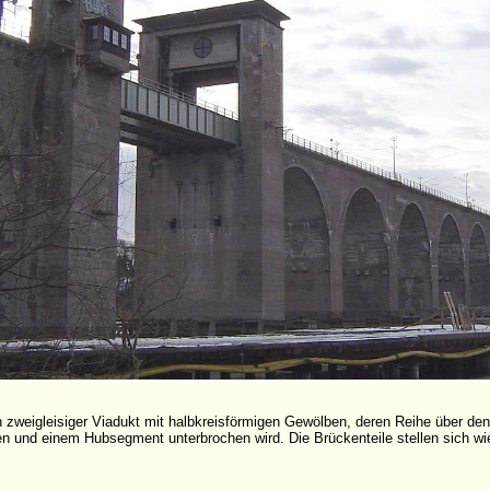
 zweigleisiger Viadukt mit halbkreisförmigen Gewölben, deren Reihe über den
n und einem Hubsegment unterbrochen wird. Die Brückenteile stellen sich wi