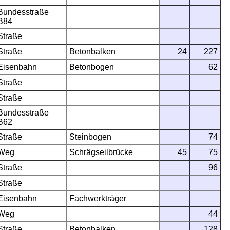
Bundesstraße
B84
Straße
Straße
Betonbalken
24
227
Eisenbahn
Betonbogen
62
Straße
Straße
Bundesstraße
B62
Straße
Steinbogen
74
Weg
Schrägseilbrücke
45
75
Straße
96
Straße
Eisenbahn
Fachwerkträger
Weg
44
Straße
Betonbalken
128