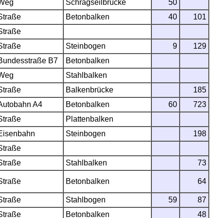
Weg
Schrägseilbrücke
50
Straße
Betonbalken
40
101
Straße
Straße
Steinbogen
9
129
Bundesstraße B7
Betonbalken
Weg
Stahlbalken
Straße
Balkenbrücke
185
Autobahn A4
Betonbalken
60
723
Straße
Plattenbalken
Eisenbahn
Steinbogen
198
Straße
Straße
Stahlbalken
73
Straße
Betonbalken
64
Straße
Stahlbogen
59
87
Straße
Betonbalken
48