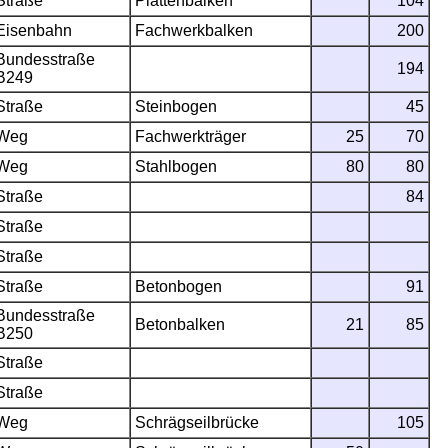
Straße
Plattenbalken
104
Eisenbahn
Fachwerkbalken
200
Bundesstraße
194
B249
Straße
Steinbogen
45
Weg
Fachwerkträger
25
70
Weg
Stahlbogen
80
80
Straße
84
Straße
Straße
Straße
Betonbogen
91
Bundesstraße
Betonbalken
21
85
B250
Straße
Straße
Weg
Schrägseilbrücke
105