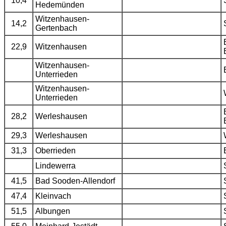
10,4
Hedemünden
Witzenhausen-
14,2
Gertenbach
22,9
Witzenhausen
Witzenhausen-
Unterrieden
Witzenhausen-
Unterrieden
28,2
Werleshausen
29,3
Werleshausen
31,3
Oberrieden
Lindewerra
41,5
Bad Sooden-Allendorf
47,4
Kleinvach
51,5
Albungen