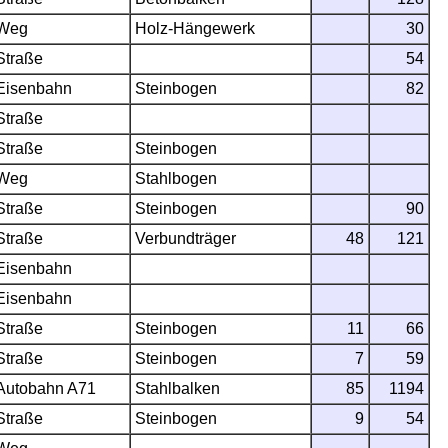
Weg
Holz-Hängewerk
30
Straße
54
Eisenbahn
Steinbogen
82
Straße
Straße
Steinbogen
Weg
Stahlbogen
Straße
Steinbogen
90
Straße
Verbundträger
48
121
Eisenbahn
Eisenbahn
Straße
Steinbogen
11
66
Straße
Steinbogen
7
59
Autobahn A71
Stahlbalken
85
1194
Straße
Steinbogen
9
54