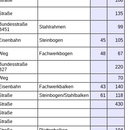
Straße
108
Straße
135
Bundesstraße
Stahlrahmen
99
B451
Eisenbahn
Steinbogen
45
105
Weg
Fachwerkbogen
48
67
Bundesstraße
220
B27
Weg
70
Eisenbahn
Fachwerkbalken
43
140
Straße
Steinbogen/Stahlbalken
61
118
Straße
430
Straße
Straße