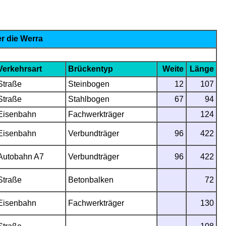
r die Werra
Verkehrsart
Brückentyp
Weite
Länge
Straße
Steinbogen
12
107
Straße
Stahlbogen
67
94
Eisenbahn
Fachwerkträger
124
Eisenbahn
Verbundträger
96
422
Autobahn A7
Verbundträger
96
422
Straße
Betonbalken
72
Eisenbahn
Fachwerkträger
130