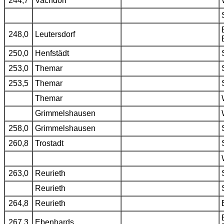
244,7
Vachdorf
248,0
Leutersdorf
250,0
Henfstädt
253,0
Themar
253,5
Themar
Themar
Grimmelshausen
258,0
Grimmelshausen
260,8
Trostadt
263,0
Reurieth
Reurieth
264,8
Reurieth
267,3
Ebenhards