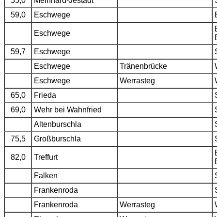
55,0
Meinhard-Jestädt
59,0
Eschwege
Eschwege
59,7
Eschwege
Eschwege
Tränenbrücke
Eschwege
Werrasteg
65,0
Frieda
69,0
Wehr bei Wahnfried
Altenburschla
75,5
Großburschla
82,0
Treffurt
Falken
Frankenroda
Frankenroda
Werrasteg