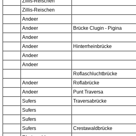
Zillis-Reischen
Zillis-Reischen
Andeer
Andeer
Brücke Clugin - Pigina
Andeer
Andeer
Hinterrheinbrücke
Andeer
Andeer
Roflaschluchtbrücke
Andeer
Roflabrücke
Andeer
Punt Traversa
Sufers
Traversabrücke
Sufers
Sufers
Sufers
Crestawaldbrücke