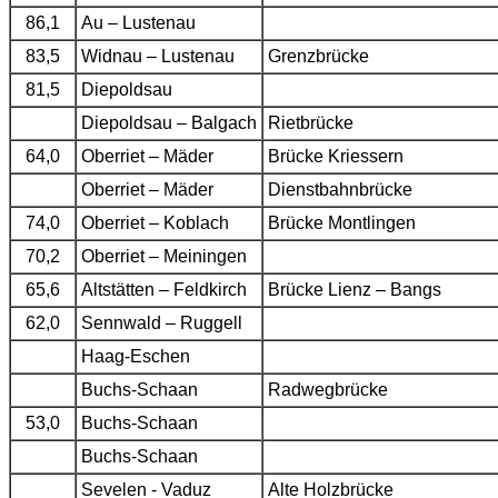
86,1
Au – Lustenau
83,5
Widnau – Lustenau
Grenzbrücke
81,5
Diepoldsau
Diepoldsau – Balgach
Rietbrücke
64,0
Oberriet – Mäder
Brücke Kriessern
Oberriet – Mäder
Dienstbahnbrücke
74,0
Oberriet – Koblach
Brücke Montlingen
70,2
Oberriet – Meiningen
65,6
Altstätten – Feldkirch
Brücke Lienz – Bangs
62,0
Sennwald – Ruggell
Haag-Eschen
Buchs-Schaan
Radwegbrücke
53,0
Buchs-Schaan
Buchs-Schaan
Sevelen - Vaduz
Alte Holzbrücke