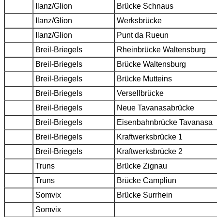
Ilanz/Glion
Brücke Schnaus
Ilanz/Glion
Werksbrücke
Ilanz/Glion
Punt da Rueun
Breil-Briegels
Rheinbrücke Waltensburg
Breil-Briegels
Brücke Waltensburg
Breil-Briegels
Brücke Mutteins
Breil-Briegels
Versellbrücke
Breil-Briegels
Neue Tavanasabrücke
Breil-Briegels
Eisenbahnbrücke Tavanasa
Breil-Briegels
Kraftwerksbrücke 1
Breil-Briegels
Kraftwerksbrücke 2
Truns
Brücke Zignau
Truns
Brücke Campliun
Somvix
Brücke Surrhein
Somvix