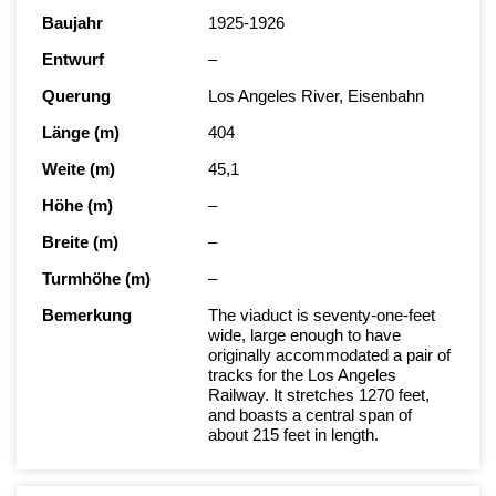
Baujahr
1925-1926
Entwurf
–
Querung
Los Angeles River, Eisenbahn
Länge (m)
404
Weite (m)
45,1
Höhe (m)
–
Breite (m)
–
Turmhöhe (m)
–
Bemerkung
The viaduct is seventy-one-feet
wide, large enough to have
originally accommodated a pair of
tracks for the Los Angeles
Railway. It stretches 1270 feet,
and boasts a central span of
about 215 feet in length.