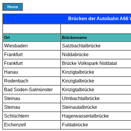
Home
Brücken der Autobahn A66 
Ort
Brückenname
Wiesbaden
Salzbachtalbrücke
Frankfurt
Niddabrücke
Frankfurt
Brücke Volkspark Niddatal
Hanau
Kinzigtalbrücke
Rodenbach
Kinzigtalbrücke
Bad Soden-Salmünster
Kinzigtalbrücke
Steinau
Ulmbachtalbrücke
Steinau
Steinautalbrücke
Schlüchtern
Hagerwassertalbrücke
Eichenzell
Fuldabrücke