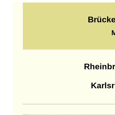
Brücke
M
Rheinb
Karls